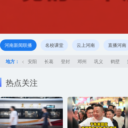
河南新闻联播
名校课堂
云上河南
直播河南
地方：
<
安阳
长葛
登封
邓州
巩义
鹤壁
热点关注