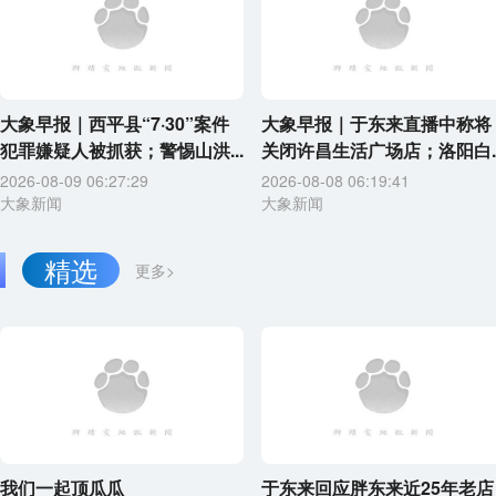
大象早报｜西平县“7·30”案件
大象早报｜于东来直播中称将
犯罪嫌疑人被抓获；警惕山洪...
关闭许昌生活广场店；洛阳白..
2026-08-09 06:27:29
2026-08-08 06:19:41
大象新闻
大象新闻
精选
更多>
我们一起顶瓜瓜
于东来回应胖东来近25年老店