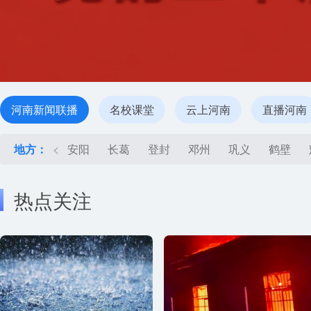
河南新闻联播
名校课堂
云上河南
直播河南
地方：
<
安阳
长葛
登封
邓州
巩义
鹤壁
热点关注