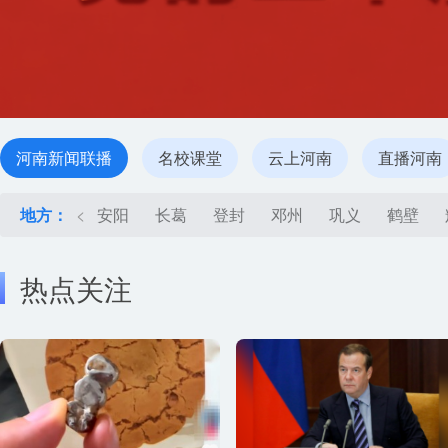
河南新闻联播
名校课堂
云上河南
直播河南
地方：
<
安阳
长葛
登封
邓州
巩义
鹤壁
热点关注