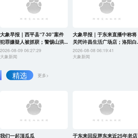
大象早报｜西平县“7·30”案件
大象早报｜于东来直播中称将
犯罪嫌疑人被抓获；警惕山洪...
关闭许昌生活广场店；洛阳白..
2026-08-09 06:27:29
2026-08-08 06:19:41
大象新闻
大象新闻
精选
更多>
我们一起顶瓜瓜
于东来回应胖东来近25年老店