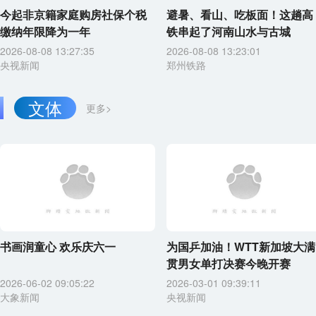
今起非京籍家庭购房社保个税
避暑、看山、吃板面！这趟高
缴纳年限降为一年
铁串起了河南山水与古城
2026-08-08 13:27:35
2026-08-08 13:23:01
央视新闻
郑州铁路
文体
更多>
书画润童心 欢乐庆六一
为国乒加油！WTT新加坡大满
贯男女单打决赛今晚开赛
2026-06-02 09:05:22
2026-03-01 09:39:11
大象新闻
央视新闻