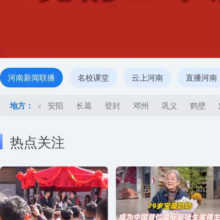
河南新闻联播
名校课堂
云上河南
直播河南
地方：
<
安阳
长葛
登封
邓州
巩义
鹤壁
热点关注