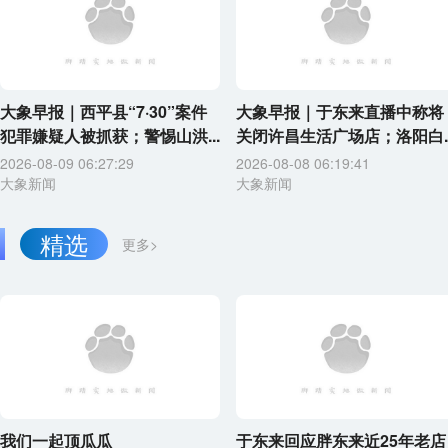
大象早报｜西平县“7·30”案件
大象早报｜于东来直播中称将
犯罪嫌疑人被抓获；警惕山洪...
关闭许昌生活广场店；洛阳白..
2026-08-09 06:27:29
2026-08-08 06:19:41
大象新闻
大象新闻
精选
更多>
我们一起顶瓜瓜
于东来回应胖东来近25年老店