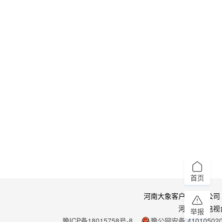
首页
河南大象客户端有限公司
河南广播电视
举报
豫ICP备18015758号-8
豫公网安备 410105020