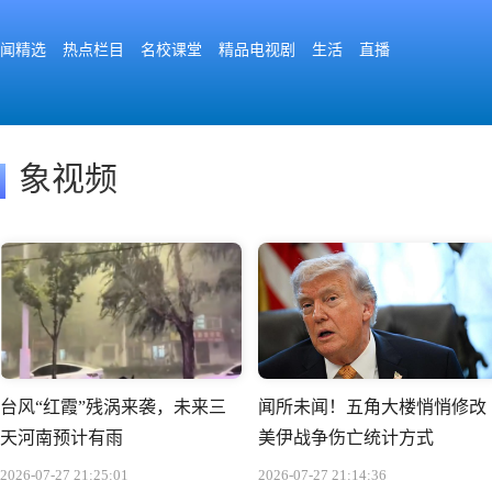
闻精选
热点栏目
名校课堂
精品电视剧
生活
直播
象视频
台风“红霞”残涡来袭，未来三
闻所未闻！五角大楼悄悄修改
天河南预计有雨
美伊战争伤亡统计方式
2026-07-27 21:25:01
2026-07-27 21:14:36