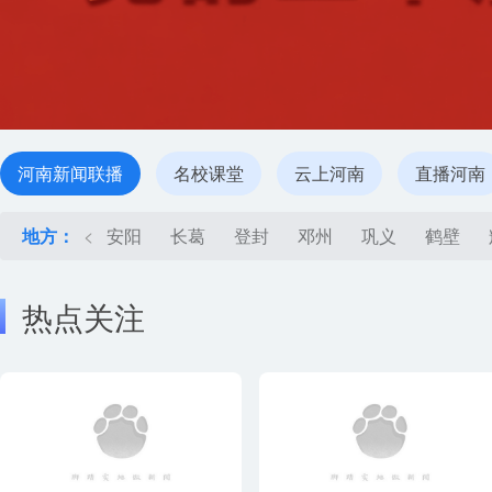
河南新闻联播
名校课堂
云上河南
直播河南
地方：
<
安阳
长葛
登封
邓州
巩义
鹤壁
热点关注