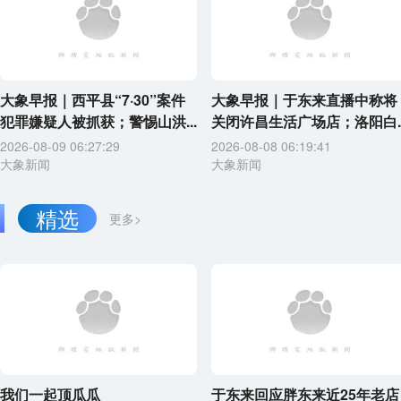
大象早报｜西平县“7·30”案件
大象早报｜于东来直播中称将
犯罪嫌疑人被抓获；警惕山洪...
关闭许昌生活广场店；洛阳白..
2026-08-09 06:27:29
2026-08-08 06:19:41
大象新闻
大象新闻
精选
更多>
我们一起顶瓜瓜
于东来回应胖东来近25年老店