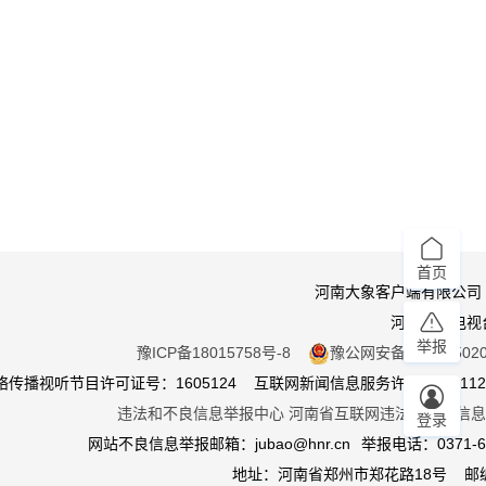
首页
河南大象客户端有限公司
河南广播电视
举报
豫ICP备18015758号-8
豫公网安备 410105020
传播视听节目许可证号：1605124 互联网新闻信息服务许可证：411201
违法和不良信息举报中心
河南省互联网违法和不良信息
登录
网站不良信息举报邮箱：jubao@hnr.cn
举报电话：0371-65
地址：河南省郑州市郑花路18号 邮编4