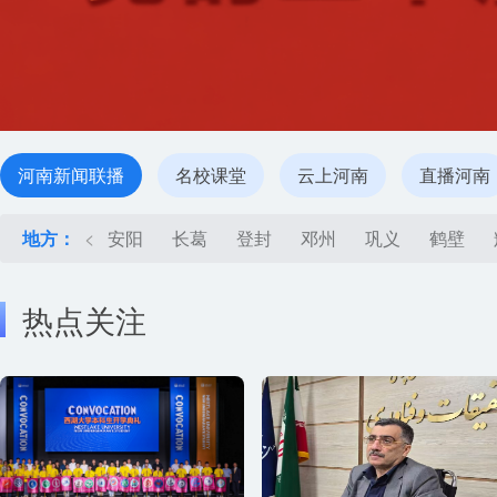
河南新闻联播
名校课堂
云上河南
直播河南
地方：
<
安阳
长葛
登封
邓州
巩义
鹤壁
热点关注