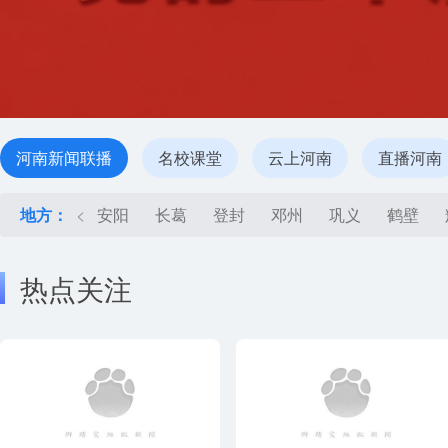
河南新闻联播
名校课堂
云上河南
直播河南
地方：
<
安阳
长葛
登封
邓州
巩义
鹤壁
热点关注