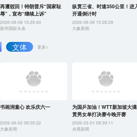
再遭驳回！特朗普斥“国家耻
纵贯三省、时速350公里！进
辱”，宣布“继续上诉”
开通倒计时
2026-08-08 15:29:40
2026-08-08 15:28:29
新华国际头条
大象新闻
文体
更多>
书画润童心 欢乐庆六一
为国乒加油！WTT新加坡大满
贯男女单打决赛今晚开赛
2026-06-02 09:05:22
2026-03-01 09:39:11
大象新闻
央视新闻