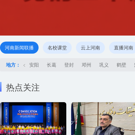
河南新闻联播
名校课堂
云上河南
直播河南
地方：
<
安阳
长葛
登封
邓州
巩义
鹤壁
热点关注