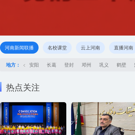
河南新闻联播
名校课堂
云上河南
直播河南
地方：
<
安阳
长葛
登封
邓州
巩义
鹤壁
热点关注