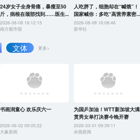
24岁女子全身骨痛，暴瘦至50
人吃胖了，细胞却在“喊饿”！
斤，病根在颈部找到……医生...
国家喊你：多吃“高营养素密...
2026-08-08 16:12:15
2026-08-08 16:08:46
南方都市报
新华社
文体
更多>
书画润童心 欢乐庆六一
为国乒加油！WTT新加坡大满
贯男女单打决赛今晚开赛
2026-06-02 09:05:22
2026-03-01 09:39:11
大象新闻
央视新闻