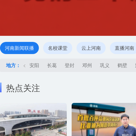
河南新闻联播
名校课堂
云上河南
直播河南
地方：
<
安阳
长葛
登封
邓州
巩义
鹤壁
热点关注