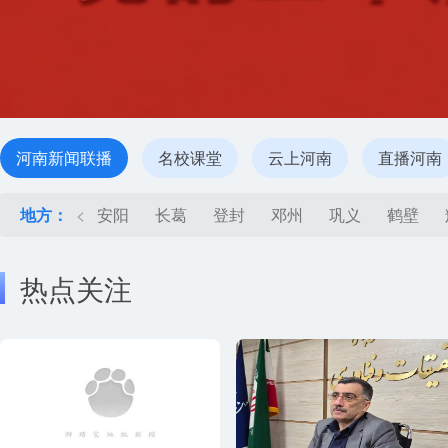
河南新闻联播
名校课堂
云上河南
直播河南
地方：
<
安阳
长葛
登封
邓州
巩义
鹤壁
热点关注