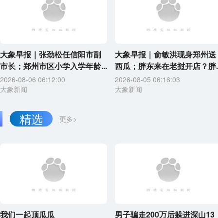
大象早报｜张劲松任信阳市副
大象早报｜俞敏洪现身郑州送
市长；郑州市区小学入学年龄...
西瓜；胖东来在老挝开店？胖..
2026-08-06 06:12:00
2026-08-05 06:16:03
大象新闻
大象新闻
精选
更多>
我们一起顶瓜瓜
男子骗走200万后躲进深山13