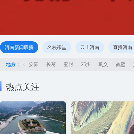
河南新闻联播
名校课堂
云上河南
直播河南
地方：
<
安阳
长葛
登封
邓州
巩义
鹤壁
热点关注