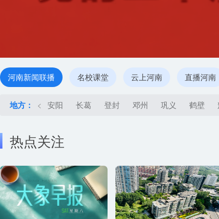
河南新闻联播
名校课堂
云上河南
直播河南
地方：
<
安阳
长葛
登封
邓州
巩义
鹤壁
热点关注