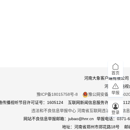
首页
河南大象客户端有限公司
河南广播电视
举报
豫ICP备18015758号-8
豫公网安备 410105020
传播视听节目许可证号：1605124 互联网新闻信息服务许可证：411201
违法和不良信息举报中心
河南省互联网违法和不良信息
登录
网站不良信息举报邮箱：jubao@hnr.cn
举报电话：0371-65
地址：河南省郑州市郑花路18号 邮编4