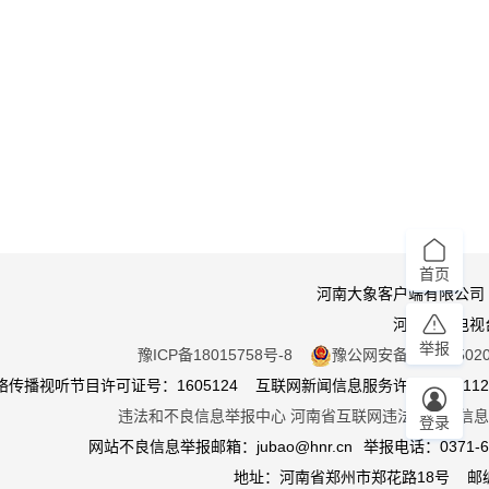
首页
河南大象客户端有限公司
河南广播电视
举报
豫ICP备18015758号-8
豫公网安备 410105020
传播视听节目许可证号：1605124 互联网新闻信息服务许可证：411201
违法和不良信息举报中心
河南省互联网违法和不良信息
登录
网站不良信息举报邮箱：jubao@hnr.cn
举报电话：0371-65
地址：河南省郑州市郑花路18号 邮编4