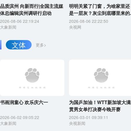
品质滨州 向新而行|全国主流媒
明明关紧了门窗，为啥家里还
体总编辑滨州调研行启动
是一层灰？灰尘到底哪里来的..
2026-08-06 22:19:24
2026-08-06 22:22:50
大象新闻
央视网
文体
更多>
书画润童心 欢乐庆六一
为国乒加油！WTT新加坡大满
贯男女单打决赛今晚开赛
2026-06-02 09:05:22
2026-03-01 09:39:11
大象新闻
央视新闻