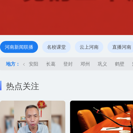
河南新闻联播
名校课堂
云上河南
直播河南
地方：
<
安阳
长葛
登封
邓州
巩义
鹤壁
热点关注