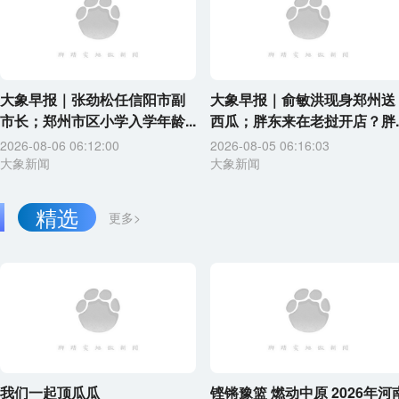
大象早报｜张劲松任信阳市副
大象早报｜俞敏洪现身郑州送
市长；郑州市区小学入学年龄...
西瓜；胖东来在老挝开店？胖..
2026-08-06 06:12:00
2026-08-05 06:16:03
大象新闻
大象新闻
精选
更多>
我们一起顶瓜瓜
铿锵豫篮 燃动中原 2026年河