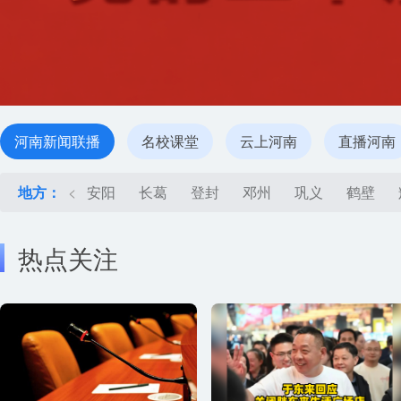
河南新闻联播
名校课堂
云上河南
直播河南
地方：
<
安阳
长葛
登封
邓州
巩义
鹤壁
热点关注