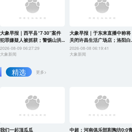
大象早报｜西平县“7·30”案件
大象早报｜于东来直播中称将
犯罪嫌疑人被抓获；警惕山洪...
关闭许昌生活广场店；洛阳白..
2026-08-09 06:27:29
2026-08-08 06:19:41
大象新闻
大象新闻
精选
更多>
我们一起顶瓜瓜
中超：河南俱乐部彩陶坊0:0