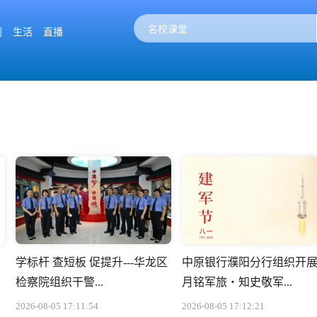
剧
生活
直播
学标杆 查短板 促提升---华龙区
中原银行濮阳分行组织开展 
检察院组织干警...
月铭军旅・知史敬军...
2026-08-05 17:11:54
2026-08-05 17:12:21