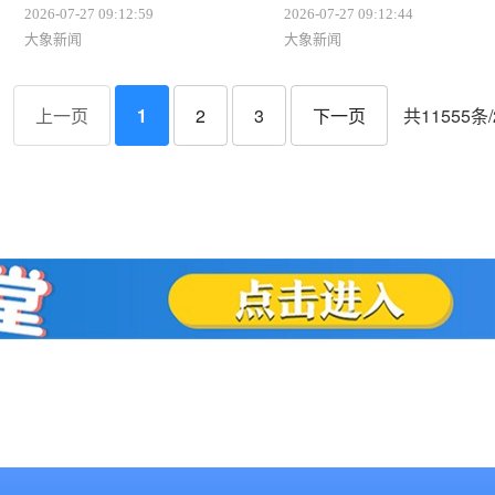
2026-07-27 09:12:59
2026-07-27 09:12:44
大象新闻
大象新闻
上一页
1
2
3
下一页
共11555条/