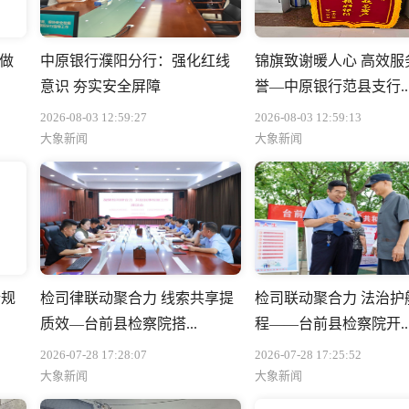
”做
中原银行濮阳分行：强化红线
锦旗致谢暖人心 高效服
意识 夯实安全屏障
誉—中原银行范县支行..
2026-08-03 12:59:27
2026-08-03 12:59:13
大象新闻
大象新闻
新规
检司律联动聚合力 线索共享提
检司联动聚合力 法治护
质效—台前县检察院搭...
程——台前县检察院开..
2026-07-28 17:28:07
2026-07-28 17:25:52
大象新闻
大象新闻