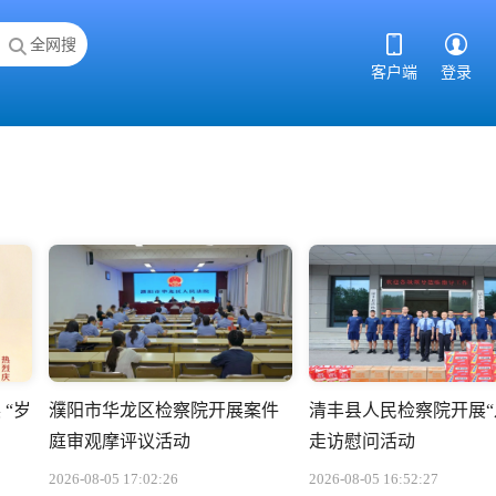
全网搜
客户端
登录
“岁
濮阳市华龙区检察院开展案件
清丰县人民检察院开展“
庭审观摩评议活动
走访慰问活动
2026-08-05 17:02:26
2026-08-05 16:52:27