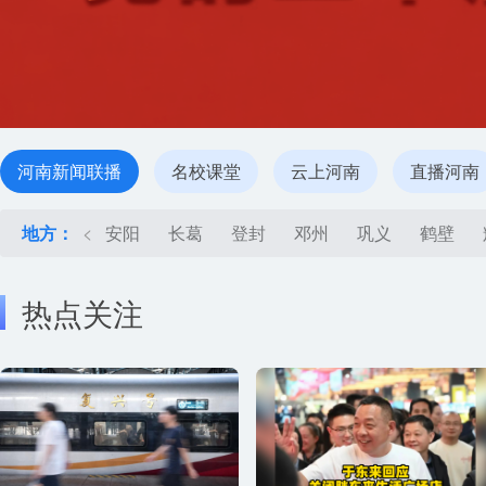
河南新闻联播
名校课堂
云上河南
直播河南
地方：
<
安阳
长葛
登封
邓州
巩义
鹤壁
热点关注