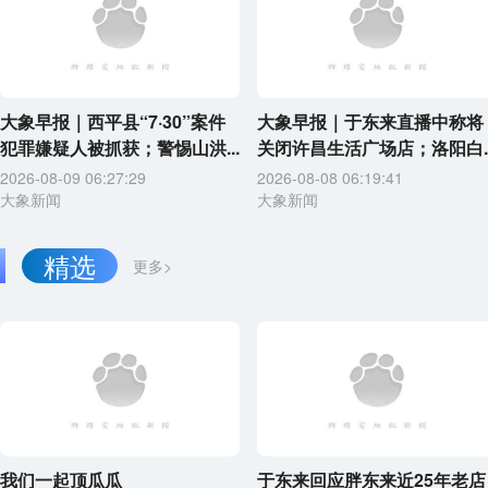
大象早报｜西平县“7·30”案件
大象早报｜于东来直播中称将
犯罪嫌疑人被抓获；警惕山洪...
关闭许昌生活广场店；洛阳白..
2026-08-09 06:27:29
2026-08-08 06:19:41
大象新闻
大象新闻
精选
更多>
我们一起顶瓜瓜
于东来回应胖东来近25年老店