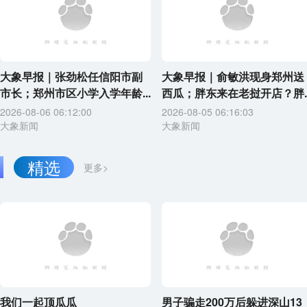
大象早报｜张劲松任信阳市副
大象早报｜俞敏洪现身郑州送
市长；郑州市区小学入学年龄...
西瓜；胖东来在老挝开店？胖..
2026-08-06 06:12:00
2026-08-05 06:16:03
大象新闻
大象新闻
精选
更多>
我们一起顶瓜瓜
男子骗走200万后躲进深山13