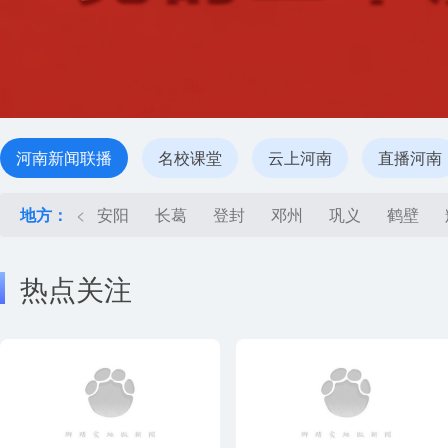
河南新闻联播
名校课堂
云上河南
直播河南
地方：
<
安阳
长葛
登封
邓州
巩义
鹤壁
热点关注