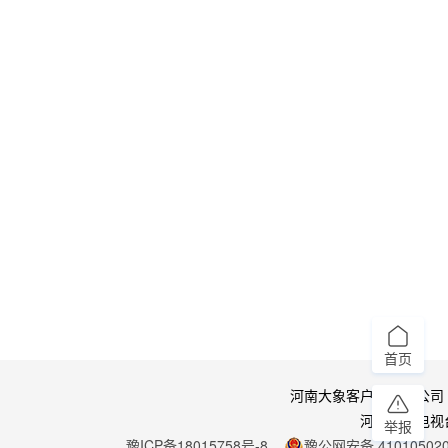
首页
河南大象客户端有限公司
河南广播电视
举报
豫ICP备18015758号-8
豫公网安备 410105020