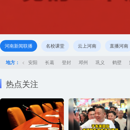
河南新闻联播
名校课堂
云上河南
直播河南
地方：
<
安阳
长葛
登封
邓州
巩义
鹤壁
热点关注