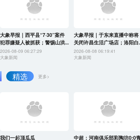
大象早报｜西平县“7·30”案件
大象早报｜于东来直播中称将
犯罪嫌疑人被抓获；警惕山洪...
关闭许昌生活广场店；洛阳白..
2026-08-09 06:27:29
2026-08-08 06:19:41
大象新闻
大象新闻
精选
更多>
我们一起顶瓜瓜
中超：河南俱乐部彩陶坊0:0