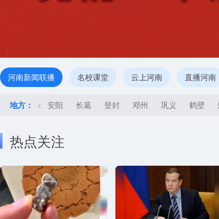
河南新闻联播
名校课堂
云上河南
直播河南
地方：
<
安阳
长葛
登封
邓州
巩义
鹤壁
热点关注