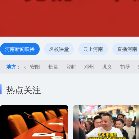
河南新闻联播
名校课堂
云上河南
直播河南
地方：
<
安阳
长葛
登封
邓州
巩义
鹤壁
热点关注