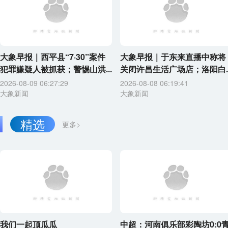
大象早报｜西平县“7·30”案件
大象早报｜于东来直播中称将
犯罪嫌疑人被抓获；警惕山洪...
关闭许昌生活广场店；洛阳白..
2026-08-09 06:27:29
2026-08-08 06:19:41
大象新闻
大象新闻
精选
更多>
我们一起顶瓜瓜
中超：河南俱乐部彩陶坊0:0