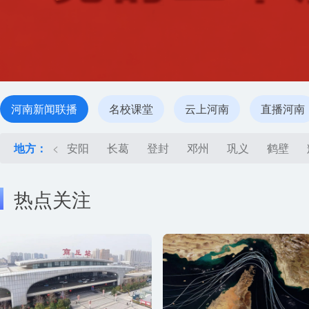
河南新闻联播
名校课堂
云上河南
直播河南
地方：
<
安阳
长葛
登封
邓州
巩义
鹤壁
热点关注