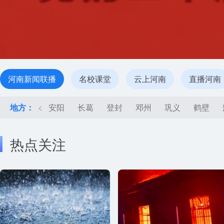
河南新闻联播
名校课堂
云上河南
直播河南
地方：
<
安阳
长葛
登封
邓州
巩义
鹤壁
热点关注