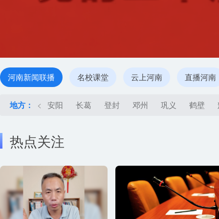
河南新闻联播
名校课堂
云上河南
直播河南
地方：
<
安阳
长葛
登封
邓州
巩义
鹤壁
热点关注