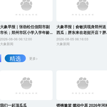
大象早报｜张劲松任信阳市副
大象早报｜俞敏洪现身郑州送
市长；郑州市区小学入学年龄...
西瓜；胖东来在老挝开店？胖..
2026-08-06 06:12:00
2026-08-05 06:16:03
大象新闻
大象新闻
精选
更多>
我们一起顶瓜瓜
铿锵豫篮 燃动中原 2026年河