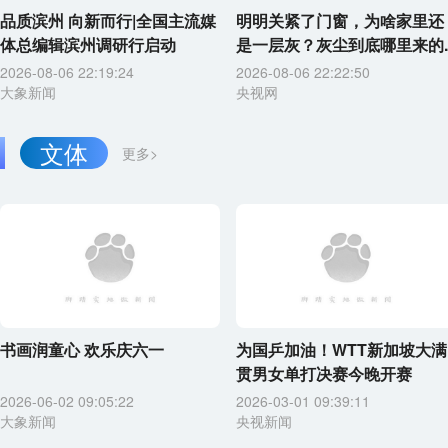
品质滨州 向新而行|全国主流媒
明明关紧了门窗，为啥家里还
体总编辑滨州调研行启动
是一层灰？灰尘到底哪里来的..
2026-08-06 22:19:24
2026-08-06 22:22:50
大象新闻
央视网
文体
更多>
书画润童心 欢乐庆六一
为国乒加油！WTT新加坡大满
贯男女单打决赛今晚开赛
2026-06-02 09:05:22
2026-03-01 09:39:11
大象新闻
央视新闻