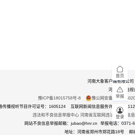
首页
河南大象客户端有限公司
河南广播电视
举报
豫ICP备18015758号-8
豫公网安备 410105020
传播视听节目许可证号：1605124 互联网新闻信息服务许可证：411201
违法和不良信息举报中心
河南省互联网违法和不良信息
登录
网站不良信息举报邮箱：jubao@hnr.cn
举报电话：0371-65
地址：河南省郑州市郑花路18号 邮编4