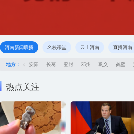
河南新闻联播
名校课堂
云上河南
直播河南
地方：
<
安阳
长葛
登封
邓州
巩义
鹤壁
热点关注