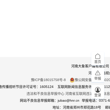
首页
河南大象客户端有限公司
河南广播电视
举报
豫ICP备18015758号-8
豫公网安备 410105020
传播视听节目许可证号：1605124 互联网新闻信息服务许可证：411201
违法和不良信息举报中心
河南省互联网违法和不良信息
登录
网站不良信息举报邮箱：jubao@hnr.cn
举报电话：0371-65
地址：河南省郑州市郑花路18号 邮编4