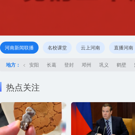
河南新闻联播
名校课堂
云上河南
直播河南
地方：
<
安阳
长葛
登封
邓州
巩义
鹤壁
热点关注