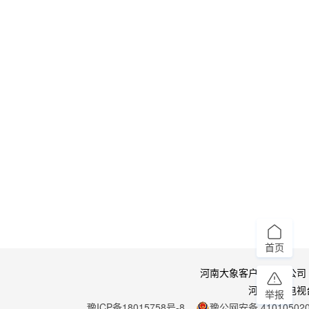
首页
河南大象客户端有限公司
河南广播电视
举报
豫ICP备18015758号-8
豫公网安备 410105020