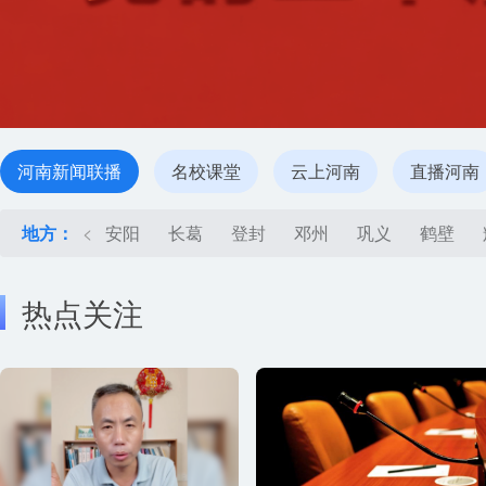
河南新闻联播
名校课堂
云上河南
直播河南
地方：
<
安阳
长葛
登封
邓州
巩义
鹤壁
热点关注