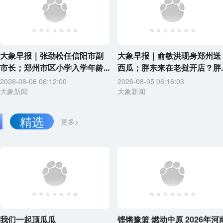
大象早报｜张劲松任信阳市副
大象早报｜俞敏洪现身郑州送
市长；郑州市区小学入学年龄...
西瓜；胖东来在老挝开店？胖..
2026-08-06 06:12:00
2026-08-05 06:16:03
大象新闻
大象新闻
精选
更多>
我们一起顶瓜瓜
铿锵豫篮 燃动中原 2026年河