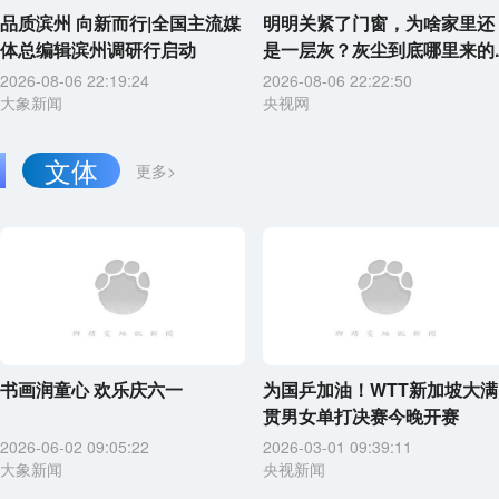
品质滨州 向新而行|全国主流媒
明明关紧了门窗，为啥家里还
体总编辑滨州调研行启动
是一层灰？灰尘到底哪里来的..
2026-08-06 22:19:24
2026-08-06 22:22:50
大象新闻
央视网
文体
更多>
书画润童心 欢乐庆六一
为国乒加油！WTT新加坡大满
贯男女单打决赛今晚开赛
2026-06-02 09:05:22
2026-03-01 09:39:11
大象新闻
央视新闻