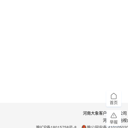
首页
河南大象客户端有限公司
河南广播电视
举报
豫ICP备18015758号-8
豫公网安备 410105020