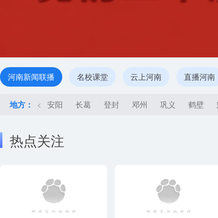
河南新闻联播
名校课堂
云上河南
直播河南
地方：
<
安阳
长葛
登封
邓州
巩义
鹤壁
热点关注