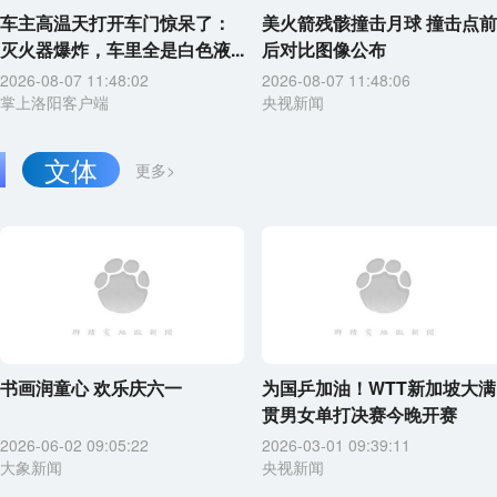
车主高温天打开车门惊呆了：
美火箭残骸撞击月球 撞击点前
灭火器爆炸，车里全是白色液...
后对比图像公布
2026-08-07 11:48:02
2026-08-07 11:48:06
掌上洛阳客户端
央视新闻
文体
更多>
书画润童心 欢乐庆六一
为国乒加油！WTT新加坡大满
贯男女单打决赛今晚开赛
2026-06-02 09:05:22
2026-03-01 09:39:11
大象新闻
央视新闻