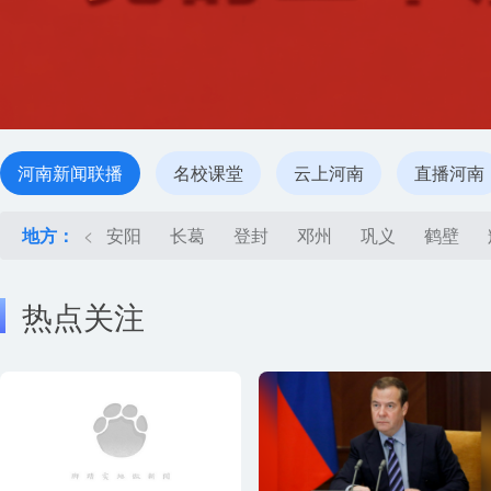
河南新闻联播
名校课堂
云上河南
直播河南
地方：
<
安阳
长葛
登封
邓州
巩义
鹤壁
热点关注