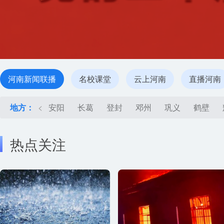
河南新闻联播
名校课堂
云上河南
直播河南
地方：
<
安阳
长葛
登封
邓州
巩义
鹤壁
热点关注