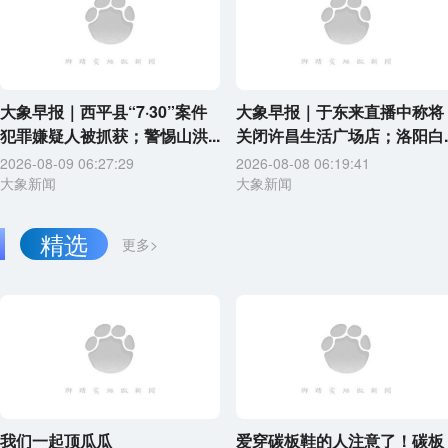
大象早报｜西平县“7·30”案件
大象早报｜于东来直播中称将
犯罪嫌疑人被抓获；警惕山洪...
关闭许昌生活广场店；洛阳白..
2026-08-09 06:27:29
2026-08-08 06:19:41
大象新闻
大象新闻
精选
更多>
我们一起顶瓜瓜
爱穿碳板鞋的人注意了！碳板