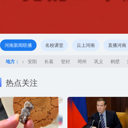
河南新闻联播
名校课堂
云上河南
直播河南
地方：
<
安阳
长葛
登封
邓州
巩义
鹤壁
热点关注