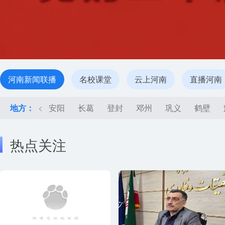
河南新闻联播
名校课堂
云上河南
直播河南
地方：
<
安阳
长葛
登封
邓州
巩义
鹤壁
热点关注