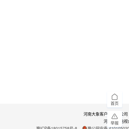
首页
河南大象客户端有限公司
河南广播电视
举报
豫ICP备18015758号-8
豫公网安备 410105020