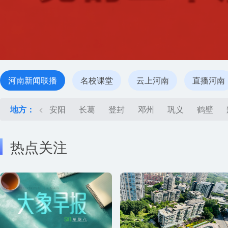
河南新闻联播
名校课堂
云上河南
直播河南
地方：
<
安阳
长葛
登封
邓州
巩义
鹤壁
热点关注