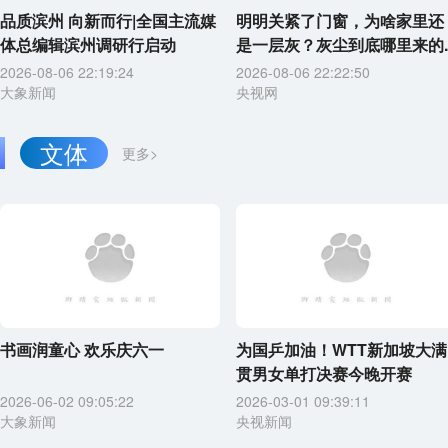
品质滨州 向新而行|全国主流媒
明明关紧了门窗，为啥家里还
体总编辑滨州调研行启动
是一层灰？灰尘到底哪里来的..
2026-08-06 22:19:24
2026-08-06 22:22:50
大象新闻
央视网
文体
更多>
书画润童心 欢乐庆六一
为国乒加油！WTT新加坡大满
贯男女单打决赛今晚开赛
2026-06-02 09:05:22
2026-03-01 09:39:11
大象新闻
央视新闻