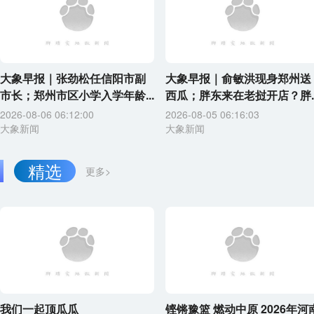
大象早报｜张劲松任信阳市副
大象早报｜俞敏洪现身郑州送
市长；郑州市区小学入学年龄...
西瓜；胖东来在老挝开店？胖..
2026-08-06 06:12:00
2026-08-05 06:16:03
大象新闻
大象新闻
精选
更多>
我们一起顶瓜瓜
铿锵豫篮 燃动中原 2026年河