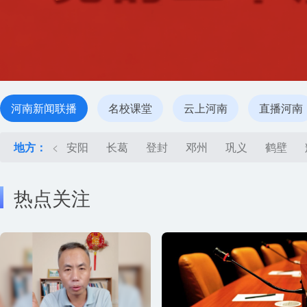
河南新闻联播
名校课堂
云上河南
直播河南
地方：
<
安阳
长葛
登封
邓州
巩义
鹤壁
热点关注