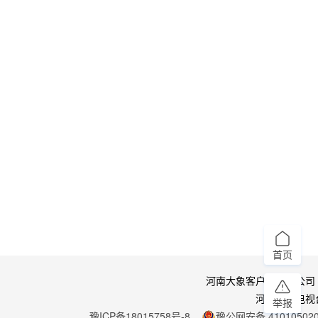
首页
河南大象客户端有限公司
河南广播电视
举报
豫ICP备18015758号-8
豫公网安备 410105020